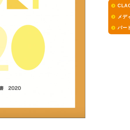
CLA
メデ
パー