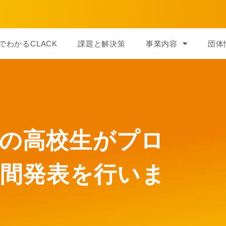
でわかるCLACK
課題と解決策
事業内容
団体
5期生の高校生がプロ
間発表を行いま